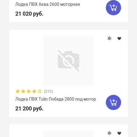
Гладиатор
65
Групер
9
Лодка ПВХ Аква 2600 моторная
21 020 руб.
Двина
16
Дельта
12
ДМБ
25
Добрыня
2
Кайман
12
Камыш
18
Кета
9
Кола
1
Колибри
4
Командор
8
Комбат
8
Компас
19
Лагуна
10
Медведь
12
(212)
Мичман
3
Мневка
3
Лодка ПВХ Tulin Победа 2800 под мотор
Навигатор
16
Нептун
11
21 200 руб.
Одиссей
4
Омега
23
Оникс
9
Орка Argo
5
Орка GT
8