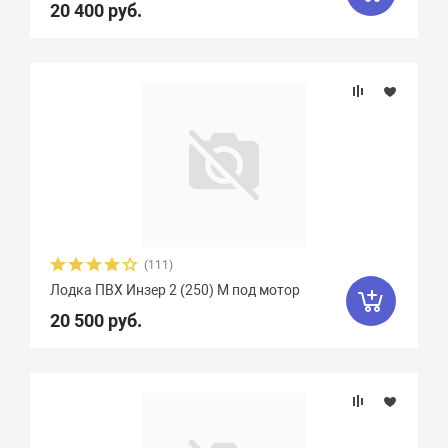
20 400 руб.
Крепление сидений
Marko Boats
38
Mega Boat
12
Nissamaran
13
Nordik
11
Количество сидений
Norvik
20
Quick Stream
8
Вид весел
Rapid
3
Regatta
9
RusBoat
17
Особенности
Scandic
4
SibRiver GT
8
SibRiver Хатанга
22
Silverado
10
(111)
Лодка ПВХ Инзер 2 (250) М под мотор
SMarine
38
Sonata
16
20 500 руб.
Speeda
4
StarBoat
4
Stel
7
Storm
3
Stream
5
Sun Marine
19
Titan Boats
4