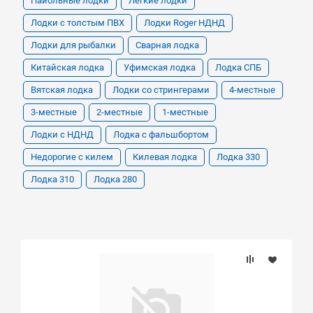
Пайольные лодки
Легкие лодки
Лодки с толстым ПВХ
Лодки Roger НДНД
Лодки для рыбалки
Сварная лодка
Китайская лодка
Уфимская лодка
Лодка СПБ
Вятская лодка
Лодки со стрингерами
4-местные
3-местные
2-местные
1-местные
Лодки с НДНД
Лодка с фальшбортом
Недорогие с килем
Килевая лодка
Лодка 330
Лодка 310
Лодка 280