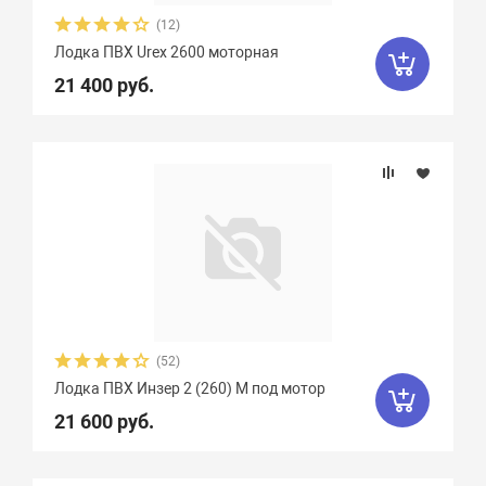
Феникс
1
Флинт
3
Фортуна
8
(12)
Лодка ПВХ Urex 2600 моторная
Чирок
7
Ямаран
13
21 400 руб.
(52)
Лодка ПВХ Инзер 2 (260) М под мотор
21 600 руб.