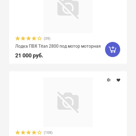
Weekend
2
Yachtmarin
28
Zodiac
47
Zongshen
7
Zvezda
21
Азимут
0
(39)
АкваPro
4
Аквилон
13
Лодка ПВХ Titan 2800 под мотор моторная
21 000 руб.
Акула
9
Альбатрос
11
Андромеда
2
Арчер
8
Астра
17
Баджер
40
Барс
6
Боатсман
9
Боцман
3
Витязь
4
Волга
9
Вуд
10
Выдра
15
Галс
6
(108)